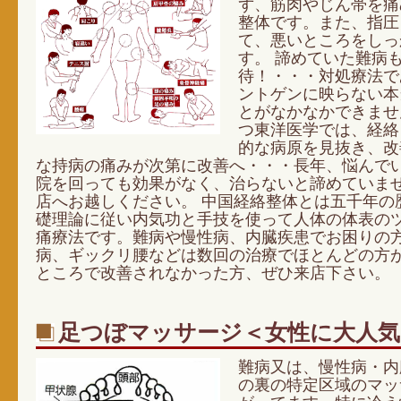
ず、筋肉やじん帯を痛
整体です。また、指圧
て、悪いところをしっ
す。 諦めていた難病
待！・・・対処療法で
ントゲンに映らない本
とがなかなかできませ
つ東洋医学では、経絡
的な病原を見抜き、改
な持病の痛みが次第に改善へ・・・長年、悩んで
院を回っても効果がなく、治らないと諦めていま
店へお越しください。 中国経絡整体とは五千年の
礎理論に従い内気功と手技を使って人体の体表の
痛療法です。難病や慢性病、内臓疾患でお困りの
病、ギックリ腰などは数回の治療でほとんどの方
ところで改善されなかった方、ぜひ来店下さい。
足つぼマッサージ＜女性に大人気
難病又は、慢性病・内
の裏の特定区域のマッ