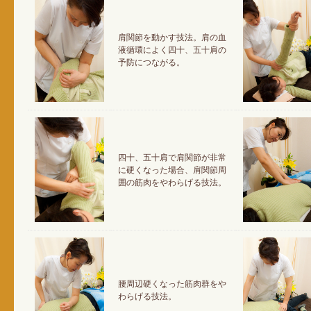
肩関節を動かす技法。肩の血
液循環によく四十、五十肩の
予防につながる。
四十、五十肩で肩関節が非常
に硬くなった場合、肩関節周
囲の筋肉をやわらげる技法。
腰周辺硬くなった筋肉群をや
わらげる技法。